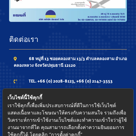
ติดต่อเรา
68 หมู่ที่ 13 ซอยคลองสาม 13/3 ตำบลคลองสาม อำเภอ
คลองหลวง จังหวัดปทุมธานี 12120
TEL. +66 (0) 2028-8123, +66 (0) 2147-3553
Phone. 081-7336735 ,081-9348339 ,084-
เว็บไซต์นี้ใช้คุกกี้
4337979
เราใช้คุกกี้เพื่อเพิ่มประสบการณ์ที่ดีในการใช้เว็บไซต์
แสดงเนื้อหาและโฆษณาให้ตรงกับความสนใจ รวมถึงเพื่อ
FAX. +66 (0) 2147-3552
วิเคราะห์การเข้าใช้งานเว็บไซต์และทำความเข้าใจว่าผู้ใช้
งานมาจากที่ใด คุณสามารถเลือกตั้งค่าความยินยอมการ
ใช้คุกกี้ได้ โดยคลิก “การตั้งค่าคุกกี้”
www.pacific-shutter.com