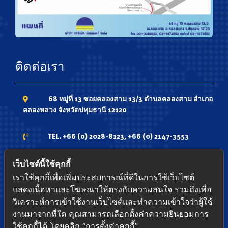
ติดต่อเรา
68 หมู่ที่ 13 ซอยคลองสาม 13/3 ตำบลคลองสาม อำเภอ
คลองหลวง จังหวัดปทุมธานี 12120
TEL. +66 (0) 2028-8123, +66 (0) 2147-3553
Phone. 081-7336735 ,081-9348339 ,084-
เว็บไซต์นี้ใช้คุกกี้
4337979
เราใช้คุกกี้เพื่อเพิ่มประสบการณ์ที่ดีในการใช้เว็บไซต์
แสดงเนื้อหาและโฆษณาให้ตรงกับความสนใจ รวมถึงเพื่อ
FAX. +66 (0) 2147-3552
วิเคราะห์การเข้าใช้งานเว็บไซต์และทำความเข้าใจว่าผู้ใช้
งานมาจากที่ใด คุณสามารถเลือกตั้งค่าความยินยอมการ
ใช้คุกกี้ได้ โดยคลิก “การตั้งค่าคุกกี้”
www.pacific-shutter.com